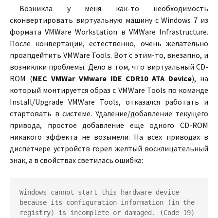
Возникла у меня как-то необходимость
сконвертировать виртуальную машину с Windows 7 из
формата VMWare Workstation в VMWare Infrastructure.
После конвертации, естественно, очень желательно
проапдейтить VMWare Tools. Вот с этим-то, внезапно, и
возниклки проблемы. Дело в том, что виртуальный CD-
ROM (
NEC VMWar VMware IDE CDR10 ATA Device
), на
который монтируется образ с VMWare Tools по команде
Install/Upgrade VMWare Tools, отказался работать и
стартовать в системе. Удаление/добавление текущего
привода, простое добавление еще одного CD-ROM
никакого эффекта не возымели. На всех приводах в
диспетчере устройств горел желтый восклицательный
знак, а в свойствах светилась ошибка:
Windows cannot start this hardware device 
because its configuration information (in the 
registry) is incomplete or damaged. (Code 19)