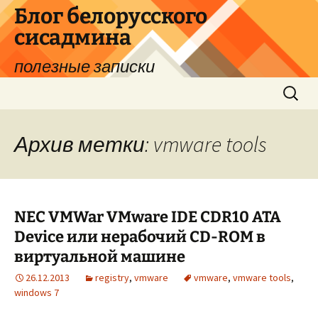
Перейти
Блог белорусского
к
сисадмина
содержимому
полезные записки
Найти:
Архив метки: vmware tools
NEC VMWar VMware IDE CDR10 ATA
Device или нерабочий CD-ROM в
виртуальной машине
26.12.2013
registry
,
vmware
vmware
,
vmware tools
,
windows 7