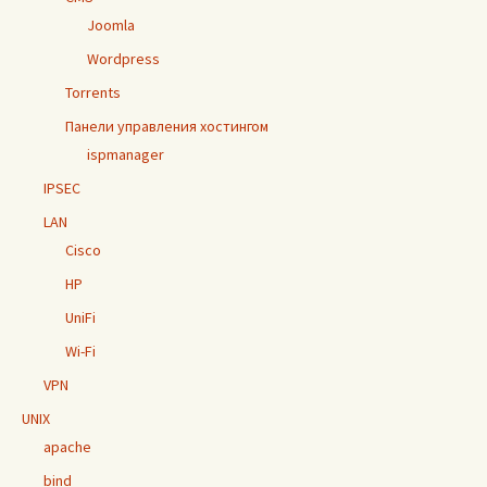
Joomla
Wordpress
Torrents
Панели управления хостингом
ispmanager
IPSEC
LAN
Cisco
HP
UniFi
Wi-Fi
VPN
UNIX
apache
bind