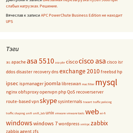
слабых нагрузках. Решение.
Вячеслав
к записи
APC PowerChute Business Edition не находит
UPS
Тэги
asa 5510
cisco asa
cisco
apache
cisco isr
301
asa pbr
exchange 2010
ddos
disaster recovery
dns
freebsd
hp
mysql
ipsec
joomla
ispmanager
libreswan
mac filter
nginx
obfsproxy
openvpn
php
QoS
recoverserver
skype
route-based vpn
sysinternals
tracert
traffic policing
web
unix
traffic shaping
unifi
unifi_lab
vmware
vmware tools
wi-fi
windows
zabbix
windows 7
wordpress
xmlrpc
zabbix agent
zfs