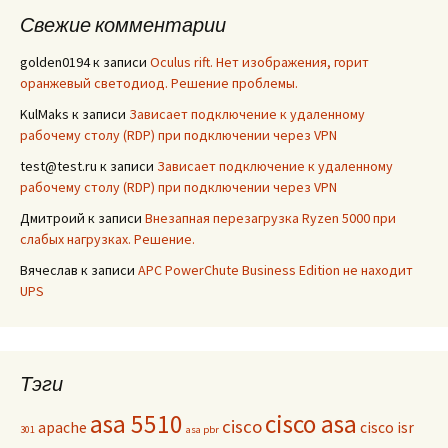
Свежие комментарии
golden0194
к записи
Oculus rift. Нет изображения, горит
оранжевый светодиод. Решение проблемы.
KulMaks
к записи
Зависает подключение к удаленному
рабочему столу (RDP) при подключении через VPN
test@test.ru
к записи
Зависает подключение к удаленному
рабочему столу (RDP) при подключении через VPN
Дмитроий
к записи
Внезапная перезагрузка Ryzen 5000 при
слабых нагрузках. Решение.
Вячеслав
к записи
APC PowerChute Business Edition не находит
UPS
Тэги
asa 5510
cisco asa
cisco
apache
cisco isr
301
asa pbr