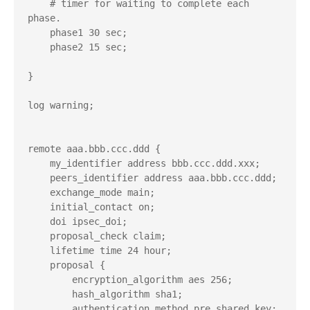
    # timer for waiting to complete each 
phase.

    phase1 30 sec;

    phase2 15 sec;

}

log warning;

remote aaa.bbb.ccc.ddd {

    my_identifier address bbb.ccc.ddd.xxx;

    peers_identifier address aaa.bbb.ccc.ddd;

    exchange_mode main;

    initial_contact on;

    doi ipsec_doi;

    proposal_check claim; 

    lifetime time 24 hour;

    proposal {

        encryption_algorithm aes 256;

        hash_algorithm sha1;

        authentication_method pre_shared_key;
