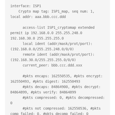
interface: ISP1

    Crypto map tag: ISP1_map, seq num: 1, 
local addr: aaa.bbb.ccc.ddd

      access-list ISP1_cryptomap extended 
permit ip 192.168.0.0 255.255.248.0 
192.168.30.0 255.255.255.0

      local ident (addr/mask/prot/port): 
(192.168.0.0/255.255.248.0/0/0)

      remote ident (addr/mask/prot/port): 
(192.168.30.0/255.255.255.0/0/0)

      current_peer: bbb.ccc.ddd.xxx

      #pkts encaps: 162550535, #pkts encrypt: 
162550493, #pkts digest: 162550493

      #pkts decaps: 84864900, #pkts decrypt: 
84864899, #pkts verify: 84864899

      #pkts compressed: 0, #pkts decompressed: 
0

      #pkts not compressed: 162550536, #pkts 
comp failed: 0, #pkts decomp failed: 0
