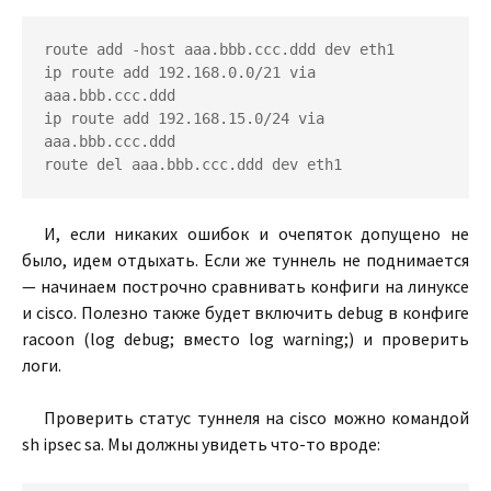
route add -host aaa.bbb.ccc.ddd dev eth1

ip route add 192.168.0.0/21 via 
aaa.bbb.ccc.ddd

ip route add 192.168.15.0/24 via 
aaa.bbb.ccc.ddd

И, если никаких ошибок и очепяток допущено не
было, идем отдыхать. Если же туннель не поднимается
— начинаем построчно сравнивать конфиги на линуксе
и cisco. Полезно также будет включить debug в конфиге
racoon (log debug; вместо log warning;) и проверить
логи.
Проверить статус туннеля на cisco можно командой
sh ipsec sa. Мы должны увидеть что-то вроде: