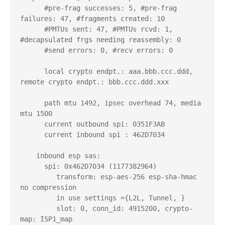
      #pre-frag successes: 5, #pre-frag 
failures: 47, #fragments created: 10

      #PMTUs sent: 47, #PMTUs rcvd: 1, 
#decapsulated frgs needing reassembly: 0

      #send errors: 0, #recv errors: 0

      local crypto endpt.: aaa.bbb.ccc.ddd, 
remote crypto endpt.: bbb.ccc.ddd.xxx

      path mtu 1492, ipsec overhead 74, media 
mtu 1500

      current outbound spi: 0351F3AB

      current inbound spi : 462D7034

    inbound esp sas:

      spi: 0x462D7034 (1177382964)

         transform: esp-aes-256 esp-sha-hmac 
no compression

         in use settings ={L2L, Tunnel, }

         slot: 0, conn_id: 4915200, crypto-
map: ISP1_map
