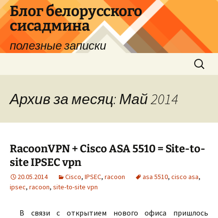
Перейти
Блог белорусского
к
сисадмина
содержимому
полезные записки
Найти:
Архив за месяц: Май 2014
RacoonVPN + Cisco ASA 5510 = Site-to-
site IPSEC vpn
20.05.2014
Cisco
,
IPSEC
,
racoon
asa 5510
,
cisco asa
,
ipsec
,
racoon
,
site-to-site vpn
В связи с открытием нового офиса пришлось