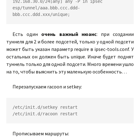
192.168.30.0/24[any] any -P in ipsec 
esp/tunnel/aaa.bbb.ccc.ddd-
Есть один
очень важный нюанс
: при создании
туннеля для 2 и более подсетей, только у одной подсети
может быть указан параметр require в ipsec-tools.conf. У
остальных он должен быть unique. Иначе будет поднят
туннель только для одной подсети. Много времени ушло
на то, чтобы выяснить эту маленькую особенность…
Перезапускаем racoon и setkey:
/etc/init.d/setkey restart

Прописываем маршруты: