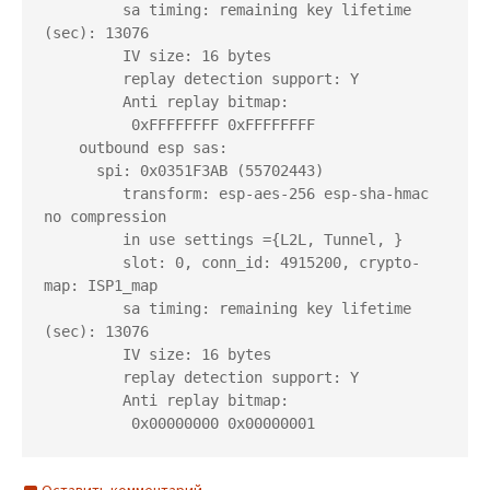
         sa timing: remaining key lifetime 
(sec): 13076

         IV size: 16 bytes

         replay detection support: Y

         Anti replay bitmap:

          0xFFFFFFFF 0xFFFFFFFF

    outbound esp sas:

      spi: 0x0351F3AB (55702443)

         transform: esp-aes-256 esp-sha-hmac 
no compression

         in use settings ={L2L, Tunnel, }

         slot: 0, conn_id: 4915200, crypto-
map: ISP1_map

         sa timing: remaining key lifetime 
(sec): 13076

         IV size: 16 bytes

         replay detection support: Y

         Anti replay bitmap:
