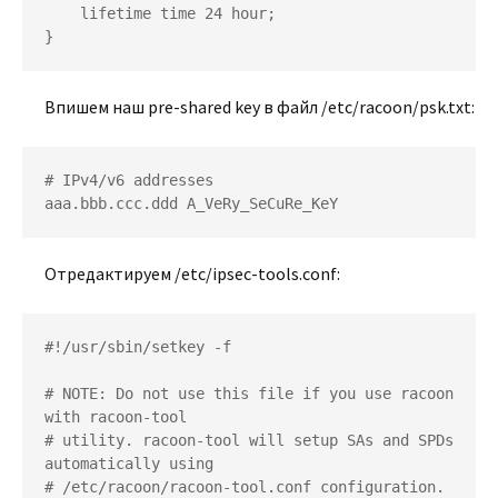
    lifetime time 24 hour;

Впишем наш pre-shared key в файл /etc/racoon/psk.txt:
# IPv4/v6 addresses

Отредактируем /etc/ipsec-tools.conf:
#!/usr/sbin/setkey -f

# NOTE: Do not use this file if you use racoon 
with racoon-tool

# utility. racoon-tool will setup SAs and SPDs 
automatically using

# /etc/racoon/racoon-tool.conf configuration.
