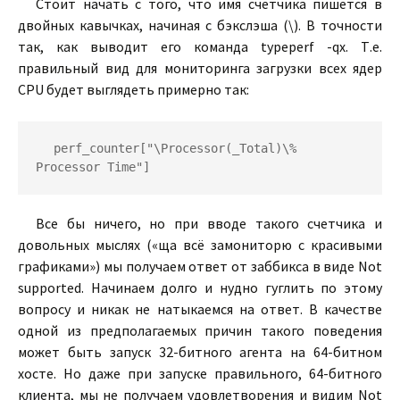
Стоит начать с того, что имя счетчика пишется в
двойных кавычках, начиная с бэкслэша (\). В точности
так, как выводит его команда typeperf -qx. Т.е.
правильный вид для мониторинга загрузки всех ядер
CPU будет выглядеть примерно так:
perf_counter["\Processor(_Total)\% 
Processor Time"]
Все бы ничего, но при вводе такого счетчика и
довольных мыслях («ща всё замониторю с красивыми
графиками») мы получаем ответ от заббикса в виде Not
supported. Начинаем долго и нудно гуглить по этому
вопросу и никак не натыкаемся на ответ. В качестве
одной из предполагаемых причин такого поведения
может быть запуск 32-битного агента на 64-битном
хосте. Но даже при запуске правильного, 64-битного
клиента, мы не получаем удовлетворения и видим Not