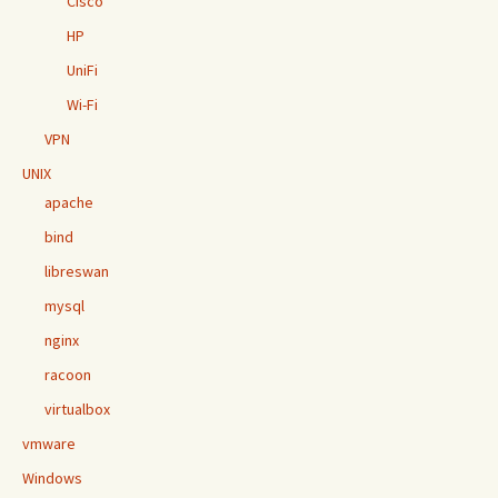
Cisco
HP
UniFi
Wi-Fi
VPN
UNIX
apache
bind
libreswan
mysql
nginx
racoon
virtualbox
vmware
Windows