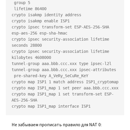
 group 5

 lifetime 86400

crypto isakmp identity address

crypto isakmp enable ISP1

crypto ipsec transform-set ESP-AES-256-SHA 
esp-aes-256 esp-sha-hmac

crypto ipsec security-association lifetime 
seconds 28800

crypto ipsec security-association lifetime 
kilobytes 4608000

tunnel-group aaa.bbb.ccc.xxx type ipsec-l2l

tunnel-group aaa.bbb.ccc.xxx ipsec-attributes

 pre-shared-key A_VeRy_SeCuRe_KeY 

crypto map ISP1 1 match address ISP1_cryptomap

crypto map ISP1_map 1 set peer aaa.bbb.ccc.xxx

crypto map ISP1_map 1 set transform-set ESP-
AES-256-SHA

Не забываем прописать правило для NAT 0: