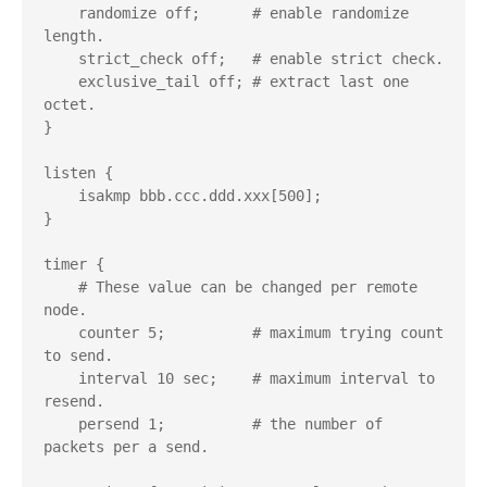
    randomize off;      # enable randomize 
length.

    strict_check off;   # enable strict check.

    exclusive_tail off; # extract last one 
octet.

}

listen {

    isakmp bbb.ccc.ddd.xxx[500];

}

timer {

    # These value can be changed per remote 
node.

    counter 5;          # maximum trying count 
to send.

    interval 10 sec;    # maximum interval to 
resend.

    persend 1;          # the number of 
packets per a send.
