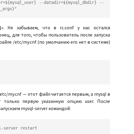
er=${mysql_user} --datadir=${mysql_dbdir} --
_args}"
r}». Не забываем, что в rc.conf у нас остался
нец, для того, чтобы пользователь после запуска
файле /etc/my.cnf (по умолчанию его нет в системе)
etc/my.cnf — этот файл читается первым, а mysql в
т только первую указанную опцию user. После
пускаем mysql-server командой:
l-server restart