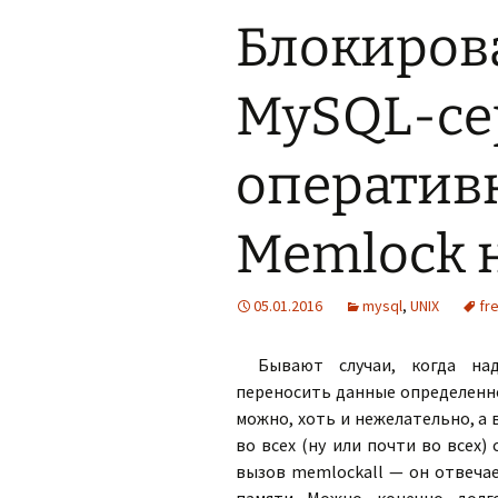
Блокиров
MySQL-се
оператив
Memlock н
05.01.2016
mysql
,
UNIX
fr
Бывают случаи, когда на
переносить данные определенног
можно, хоть и нежелательно, а 
во всех (ну или почти во всех)
вызов memlockall — он отвечае