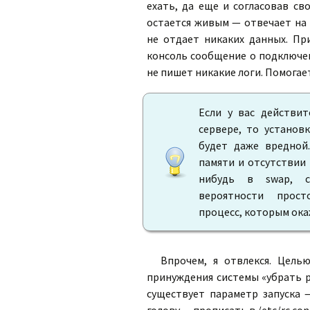
ехать, да еще и согласовав св
остается живым — отвечает на
не отдает никаких данных. П
консоль сообщение о подключени
не пишет никакие логи. Помогает
Если у вас действит
сервере, то установ
будет даже вредной
памяти и отсутствии
нибудь в swap, с
вероятности прос
процесс, которым окаж
Впрочем, я отвлекся. Цель
принуждения системы «убрать р
существует параметр запуска 