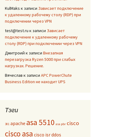
KulMaks
к записи
Зависает подключение
к удаленному рабочему столу (RDP) при
подключении через VPN
test@test.ru
к записи
Зависает
подключение к удаленному рабочему
столу (RDP) при подключении через VPN
Дмитроий
к записи
Внезапная
перезагрузка Ryzen 5000 при слабых
нагрузках. Решение.
Вячеслав
к записи
APC PowerChute
Business Edition не находит UPS
Тэги
asa 5510
cisco
apache
301
asa pbr
cisco asa
cisco isr
ddos