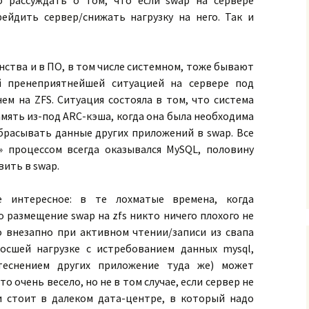
о рассуждать о том, что если swap на сервере
ейдить сервер/снижать нагрузку на него. Так и
нства и в ПО, в том числе системном, тоже бывают
й пренеприятнейшей ситуацией на сервере под
нем на ZFS. Ситуация состояла в том, что система
мять из-под ARC-кэша, когда она была необходима
брасывать данные других приложений в swap. Все
 процессом всегда оказывался MySQL, половину
вить в swap.
 интересное: в те лохматые времена, когда
о размещение swap на zfs никто ничего плохого не
о внезапно при активном чтении/записи из свапа
осшей нагрузке с истребованием данных mysql,
еснением других приложение туда же) может
о очень весело, но не в том случае, если сервер не
и стоит в далеком дата-центре, в который надо