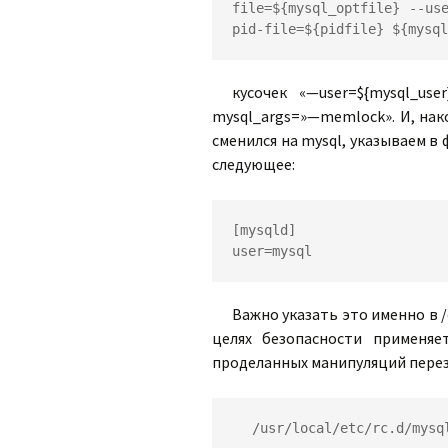
file=${mysql_optfile} --us
pid-file=${pidfile} ${mysql
кусочек «—user=${mysql_use
mysql_args=»—memlock». И, нако
сменился на mysql, указываем в 
следующее:
[mysqld]

user=mysql
Важно указать это именно в /
целях безопасности применяе
проделанных манипуляций переза
/usr/local/etc/rc.d/mysq