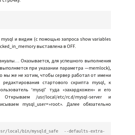
f строчку:
mysql и видим (с помощью запроса show variables
locked_in_memory выставлена в OFF.
ануалы… Оказывается, для успешного выполнения
 выполняется при указании параметра —memlock),
о мы же не хотим, чтобы сервер работал от имени
з редактирования стартового скрипта mysql, к
льзователь ‘mysql’ туда «захардкожен» и его
ткрываем /usr/local/etc/rc.d/mysql-server и
исываем mysql_user=»root». Далее обязательно
r/local/bin/mysqld_safe --defaults-extra-