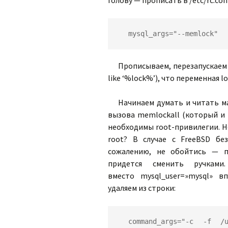
голову — прописать в /etc/rc.con
mysql_args="--memlock"
Прописываем, перезапускаем 
like ‘%lock%’), что переменная 
Начинаем думать и читать м
вызова memlockall (который и
необходимы root-привилегии. Н
root? В случае с FreeBSD бе
сожалению, не обойтись — по
придется сменить ручками. О
вместо mysql_user=»mysql» вп
удаляем из строки:
command_args="-c -f /us