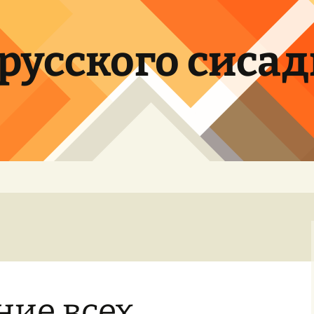
орусского сиса
ние всех