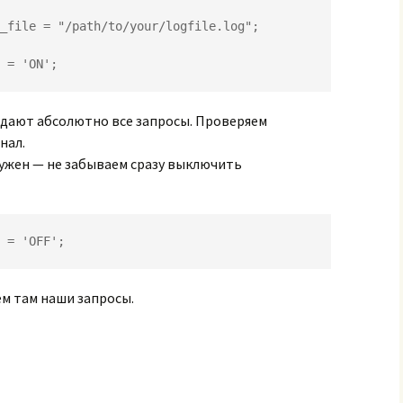
_file = "/path/to/your/logfile.log";

 = 'ON';
адают абсолютно все запросы. Проверяем
нал.
ружен — не забываем сразу выключить
 = 'OFF';
м там наши запросы.