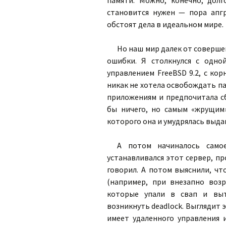
памяти. Можно, конечно, долг
становится нужен — пора апгр
обстоят дела в идеальном мире.
Но наш мир далек от соверше
ошибки. Я столкнулся с одно
управлением FreeBSD 9.2, с кор
никак не хотела освобождать па
приложениям и предпочитала с
бы ничего, но самым «жрущим»
которого она и умудрялась выда
А потом начиналось самое
устанавливался этот сервер, пр
говорил. А потом выяснили, чт
(например, при внезапно возр
которые упали в свап и выт
возникнуть deadlock. Выглядит эт
имеет удаленного управления 