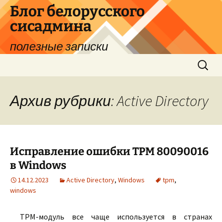
Перейти
Блог белорусского
к
сисадмина
содержимому
полезные записки
Найти:
Архив рубрики: Active Directory
Исправление ошибки TPM 80090016
в Windows
14.12.2023
Active Directory
,
Windows
tpm
,
windows
TPM-модуль все чаще используется в странах