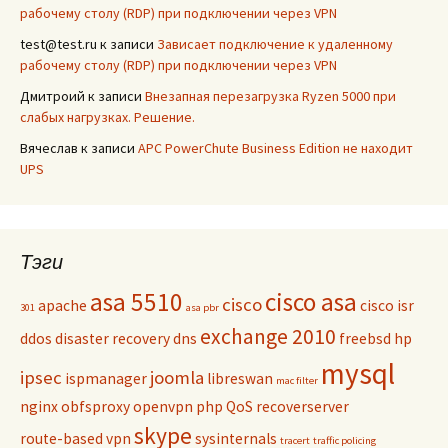
рабочему столу (RDP) при подключении через VPN
test@test.ru
к записи
Зависает подключение к удаленному
рабочему столу (RDP) при подключении через VPN
Дмитроий
к записи
Внезапная перезагрузка Ryzen 5000 при
слабых нагрузках. Решение.
Вячеслав
к записи
APC PowerChute Business Edition не находит
UPS
Тэги
asa 5510
cisco asa
cisco
apache
cisco isr
301
asa pbr
exchange 2010
ddos
disaster recovery
dns
freebsd
hp
mysql
ipsec
joomla
ispmanager
libreswan
mac filter
nginx
obfsproxy
openvpn
php
QoS
recoverserver
skype
route-based vpn
sysinternals
tracert
traffic policing