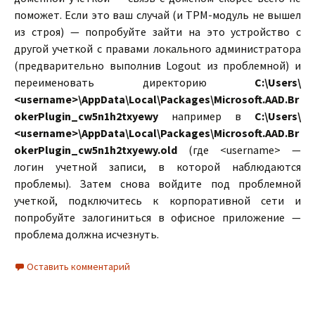
поможет. Если это ваш случай (и TPM-модуль не вышел
из строя) — попробуйте зайти на это устройство с
другой учеткой с правами локального администратора
(предварительно выполнив Logout из проблемной) и
переименовать директорию
C:\Users\
<username>\AppData\Local\Packages\Microsoft.AAD.Br
okerPlugin_cw5n1h2txyewy
например в
C:\Users\
<username>\AppData\Local\Packages\Microsoft.AAD.Br
okerPlugin_cw5n1h2txyewy.old
(где <username> —
логин учетной записи, в которой наблюдаются
проблемы). Затем снова войдите под проблемной
учеткой, подключитесь к корпоративной сети и
попробуйте залогиниться в офисное приложение —
проблема должна исчезнуть.
Оставить комментарий