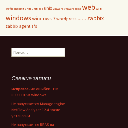
web
unix
traffic shaping
unifi
unifi_lab
vmware
vmware tools
wi-fi
windows
zabbix
windows 7
wordpress
xmlrpc
zabbix agent
zfs
Найти:
Свежие записи
Исправление ошибки TPM
80090016 в Windows
Не запускается Manageengine
NetFlow Analyzer 12.4 после
установки
Не запускается RRAS на