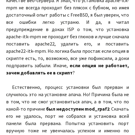
качестве веб-сервера. Я знал, что установка apache-itk-
mpm не всегда проходит без плясок с бубном, но имея
достаточный опыт работы с FreeBSD, я был уверен, что
все ошибки легко устраню. И да, я читал
предупреждение в доках ISP о том, что установка
apache-itk-mpm не проходит без глюков и лучше сначала
поставить apache22, удалить его, и поставить
apache22-itk-mpm. Но логика была простая: если опция в
скрипте есть, то, возможно, все уже пофиксили, а доки
подправить забыли. Иначе,
если опция не работает,
зачем добавлять ее в скрипт
?
Естественно, процесс установки был прерван и
случилось это на установке апача. Но! Причина была не
в том, что не смог установиться апач, а в том, что по
какой-то причине
был недоступен mod_rpaf2
. Скачать
его не удалось, порт не собрался и установка всей
панели была прервана. Попытка установить порт
вручную тоже не увенчалась успехом и именно по