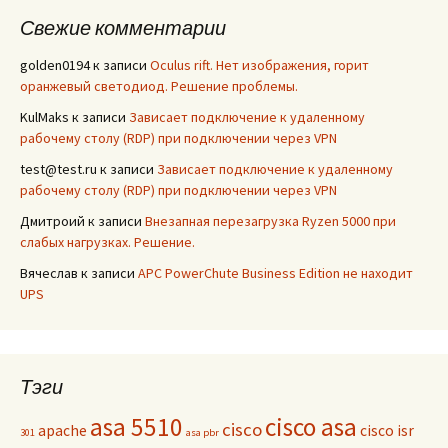
Свежие комментарии
golden0194
к записи
Oculus rift. Нет изображения, горит
оранжевый светодиод. Решение проблемы.
KulMaks
к записи
Зависает подключение к удаленному
рабочему столу (RDP) при подключении через VPN
test@test.ru
к записи
Зависает подключение к удаленному
рабочему столу (RDP) при подключении через VPN
Дмитроий
к записи
Внезапная перезагрузка Ryzen 5000 при
слабых нагрузках. Решение.
Вячеслав
к записи
APC PowerChute Business Edition не находит
UPS
Тэги
asa 5510
cisco asa
cisco
apache
cisco isr
301
asa pbr