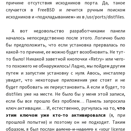
причине отсутствия исходников порта. Да, такое
случается в FreeBSD и лечится ручным поиском
исходников и «подкладыванием» их в /usr/ports/distfiles.
А вот недовольство разработчиками панели
началось непосредственно после этого. Логично было
бы предположить, что если установка прервалась по
какой-то причине, ее можно будет возобновить. Не тут-
то было! Никакой заветной кнопочки «Retry» или чего-
то похожего не обнаружилось! Ладно, мы пойдем другим
путем и запустим установку с нуля. Авось, инсталлер
увидит, что некоторые приложения уже стоят и не
будет пробовать их переустановить. А если и будет, то
distfiles уже на месте. Не было бы у меня этой записи,
если бы все прошло без проблем… Панель запросила
ключ активации… И, естественно, ругнулась на то,
что
этим ключом уже кто-то активировался
(я, при
прошлой попытке) и поэтому он не подходит. Таким
образом, я был послан
далеко и надолго
к «your license