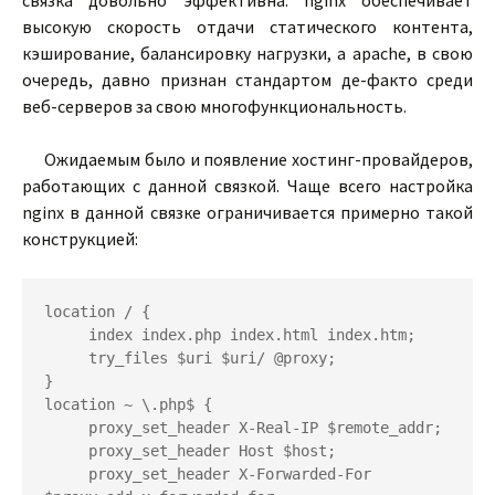
связка довольно эффективна: nginx обеспечивает
высокую скорость отдачи статического контента,
кэширование, балансировку нагрузки, а apache, в свою
очередь, давно признан стандартом де-факто среди
веб-серверов за свою многофункциональность.
Ожидаемым было и появление хостинг-провайдеров,
работающих с данной связкой. Чаще всего настройка
nginx в данной связке ограничивается примерно такой
конструкцией:
location / {

     index index.php index.html index.htm;

     try_files $uri $uri/ @proxy;

}

location ~ \.php$ {

     proxy_set_header X-Real-IP $remote_addr;

     proxy_set_header Host $host;

     proxy_set_header X-Forwarded-For 