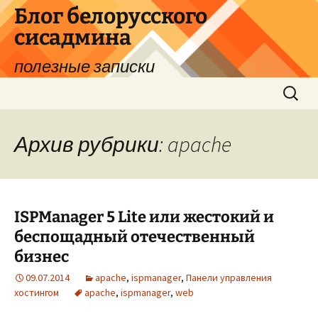
Перейти
Блог белорусского
к
сисадмина
содержимому
полезные записки
Найти:
Архив рубрики: apache
ISPManager 5 Lite или жестокий и
беспощадный отечественный
бизнес
09.07.2014
apache
,
ispmanager
,
Панели управления
хостингом
apache
,
ispmanager
,
web