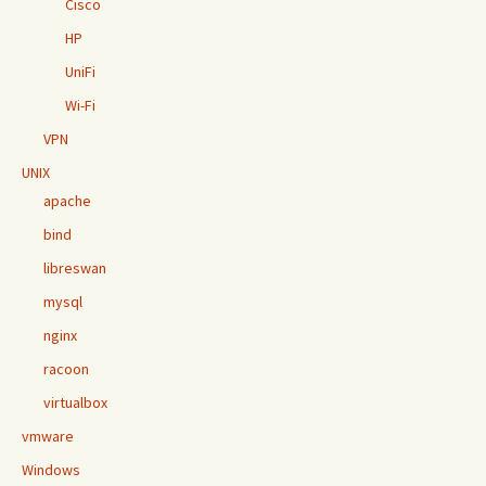
Cisco
HP
UniFi
Wi-Fi
VPN
UNIX
apache
bind
libreswan
mysql
nginx
racoon
virtualbox
vmware
Windows