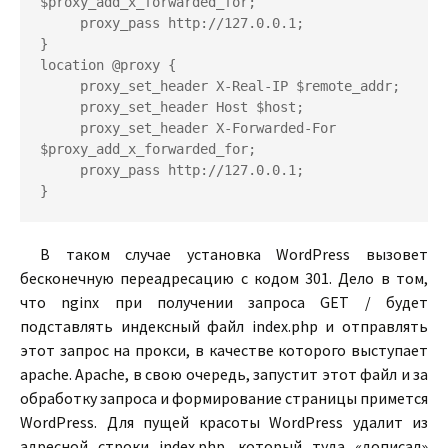
$proxy_add_x_forwarded_for;

     proxy_pass http://127.0.0.1;

}

location @proxy {

     proxy_set_header X-Real-IP $remote_addr;

     proxy_set_header Host $host;

     proxy_set_header X-Forwarded-For 
$proxy_add_x_forwarded_for;

     proxy_pass http://127.0.0.1;

}
В таком случае установка WordPress вызовет
бесконечную переадресацию с кодом 301. Дело в том,
что nginx при получении запроса GET / будет
подставлять индексный файл index.php и отправлять
этот запрос на прокси, в качестве которого выступает
apache. Apache, в свою очередь, запустит этот файл и за
обработку запроса и формирование страницы примется
WordPress. Для пущей красоты WordPress удалит из
адресной строки index.php, который туда «дописал»