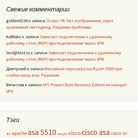
Свежие комментарии
golden0194
к записи
Oculus rift. Нет изображения, горит
оранжевый светодиод. Решение проблемы.
KulMaks
к записи
Зависает подключение к удаленному
рабочему столу (RDP) при подключении через VPN
test@test.ru
к записи
Зависает подключение к удаленному
рабочему столу (RDP) при подключении через VPN
Дмитроий
к записи
Внезапная перезагрузка Ryzen 5000 при
слабых нагрузках. Решение.
Вячеслав
к записи
APC PowerChute Business Edition не находит
UPS
Тэги
asa 5510
cisco asa
cisco
apache
cisco isr
301
asa pbr