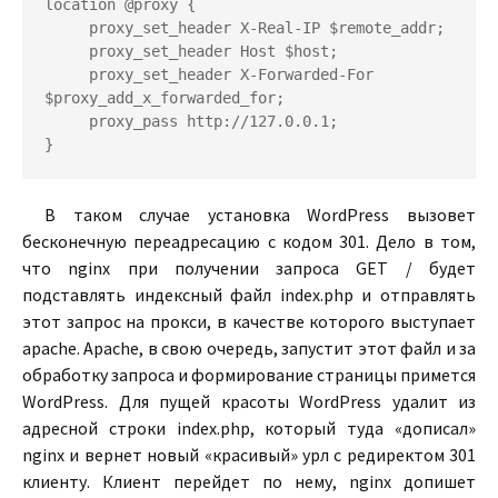
location @proxy {

     proxy_set_header X-Real-IP $remote_addr;

     proxy_set_header Host $host;

     proxy_set_header X-Forwarded-For 
$proxy_add_x_forwarded_for;

     proxy_pass http://127.0.0.1;

}
В таком случае установка WordPress вызовет
бесконечную переадресацию с кодом 301. Дело в том,
что nginx при получении запроса GET / будет
подставлять индексный файл index.php и отправлять
этот запрос на прокси, в качестве которого выступает
apache. Apache, в свою очередь, запустит этот файл и за
обработку запроса и формирование страницы примется
WordPress. Для пущей красоты WordPress удалит из
адресной строки index.php, который туда «дописал»
nginx и вернет новый «красивый» урл с редиректом 301
клиенту. Клиент перейдет по нему, nginx допишет