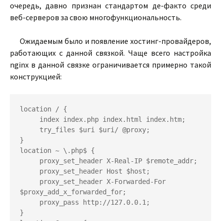
очередь, давно признан стандартом де-факто среди
веб-серверов за свою многофункциональность.
Ожидаемым было и появление хостинг-провайдеров,
работающих с данной связкой. Чаще всего настройка
nginx в данной связке ограничивается примерно такой
конструкцией:
location / {

     index index.php index.html index.htm;

     try_files $uri $uri/ @proxy;

}

location ~ \.php$ {

     proxy_set_header X-Real-IP $remote_addr;

     proxy_set_header Host $host;

     proxy_set_header X-Forwarded-For 
$proxy_add_x_forwarded_for;

     proxy_pass http://127.0.0.1;

}
