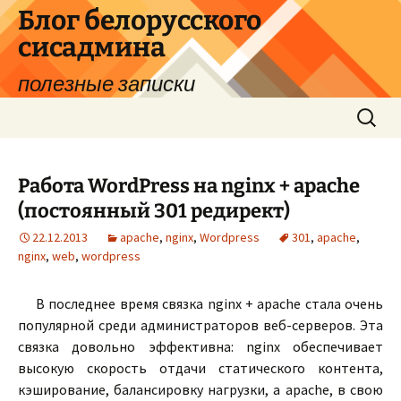
Перейти
Блог белорусского
к
сисадмина
содержимому
полезные записки
Найти:
Работа WordPress на nginx + apache
(постоянный 301 редирект)
22.12.2013
apache
,
nginx
,
Wordpress
301
,
apache
,
nginx
,
web
,
wordpress
В последнее время связка nginx + apache стала очень
популярной среди администраторов веб-серверов. Эта
связка довольно эффективна: nginx обеспечивает
высокую скорость отдачи статического контента,
кэширование, балансировку нагрузки, а apache, в свою