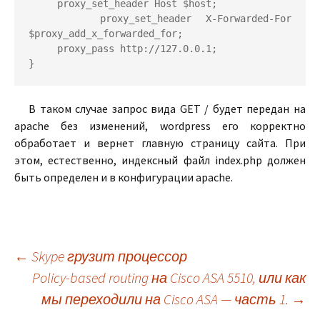
     proxy_set_header Host $host;

     proxy_set_header X-Forwarded-For 
$proxy_add_x_forwarded_for;

     proxy_pass http://127.0.0.1;

}
В таком случае запрос вида GET / будет передан на
apache без изменений, wordpress его корректно
обработает и вернет главную страницу сайта. При
этом, естественно, индексный файл index.php должен
быть определен и в конфигурации apache.
Навигация
←
Skype грузит процессор
Policy-based routing на Cisco ASA 5510, или как
мы переходили на Cisco ASA — часть 1.
→
по