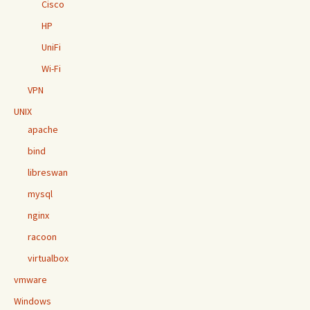
Cisco
HP
UniFi
Wi-Fi
VPN
UNIX
apache
bind
libreswan
mysql
nginx
racoon
virtualbox
vmware
Windows