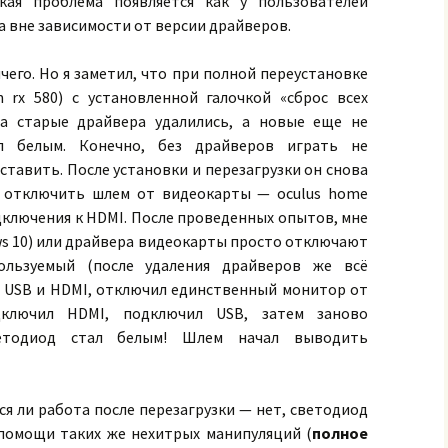
кая проблема появляется как у пользователей
ia вне зависимости от версии драйверов.
чего. Но я заметил, что при полной переустановке
 rx 580) с установленной галочкой «сброс всех
да старые драйвера удалились, а новые еще не
ал белым. Конечно, без драйверов играть не
ставить. После установки и перезагрузки он снова
 отключить шлем от видеокарты — oculus home
подключения к HDMI. После проведенных опытов, мне
ws 10) или драйвера видеокарты просто отключают
ользуемый (после удаления драйверов же всё
т USB и HDMI, отключил единственный монитор от
подключил HDMI, подключил USB, затем заново
тодиод стал белым! Шлем начал выводить
я ли работа после перезагрузки — нет, светодиод
помощи таких же нехитрых манипуляций (
полное