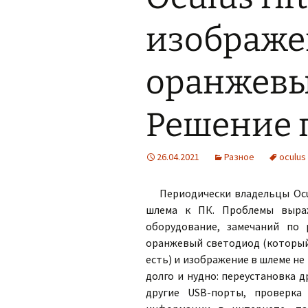
изображе
оранжевы
Решение 
26.04.2021
Разное
oculus 
Периодически владельцы Ocu
шлема к ПК. Проблемы выра
оборудование, замечаний по
оранжевый светодиод (который 
есть) и изображение в шлеме н
долго и нудно: переустановка 
другие USB-порты, проверка