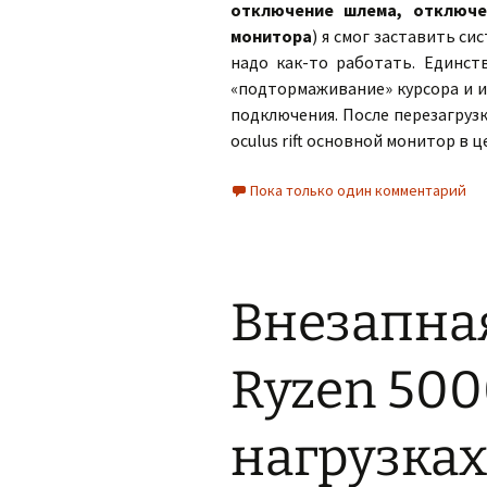
отключение шлема, отключе
монитора
) я смог заставить си
надо как-то работать. Единст
«подтормаживание» курсора и и
подключения. После перезагруз
oculus rift основной монитор в 
Пока только один комментарий
Внезапна
Ryzen 500
нагрузках