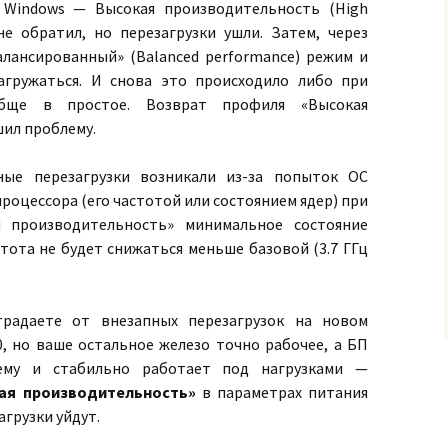
 Windows — Высокая производительность (High
не обратил, но перезагрузки ушли. Затем, через
алансированный» (Balanced performance) режим и
агружаться. И снова это происходило либо при
обще в простое. Возврат профиля «Высокая
ил проблему.
ные перезагрузки возникали из-за попыток ОС
роцессора (его частотой или состоянием ядер) при
я производительность» минимальное состояние
стота не будет снижаться меньше базовой (3.7 ГГц
традаете от внезапных перезагрузок на новом
0, но ваше остальное железо точно рабочее, а БП
ему и стабильно работает под нагрузками —
ая производительность»
в параметрах питания
агрузки уйдут.