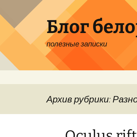
Перейти
к
содержимому
Блог бел
полезные записки
Архив рубрики: Разн
Oculus rift