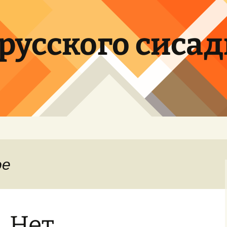
орусского сиса
ое
. Нет