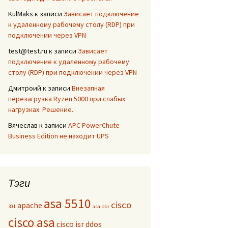
KulMaks
к записи
Зависает подключение
к удаленному рабочему столу (RDP) при
подключении через VPN
test@test.ru
к записи
Зависает
подключение к удаленному рабочему
столу (RDP) при подключении через VPN
Дмитроий
к записи
Внезапная
перезагрузка Ryzen 5000 при слабых
нагрузках. Решение.
Вячеслав
к записи
APC PowerChute
Business Edition не находит UPS
Тэги
asa 5510
cisco
apache
301
asa pbr
cisco asa
cisco isr
ddos