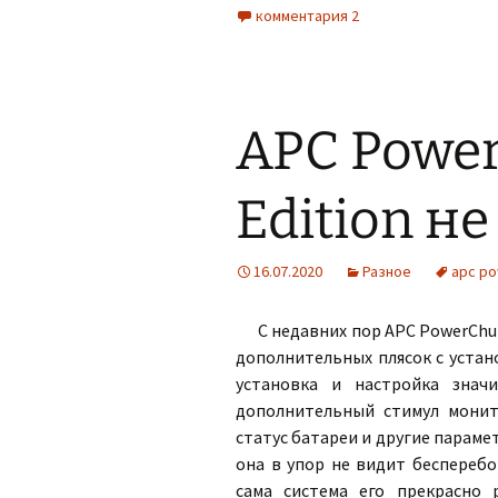
комментария 2
APC Power
Edition н
16.07.2020
Разное
apc po
С недавних пор APC PowerChut
дополнительных плясок с устан
установка и настройка значи
дополнительный стимул монит
статус батареи и другие параме
она в упор не видит бесперебо
сама система его прекрасно 