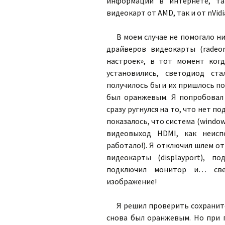
информации в интернете, та
видеокарт от AMD, так и от nVid
В моем случае не помогало ни
драйверов видеокарты (radeon
настроек», в тот момент ког
установились, светодиод ст
получилось бы и их пришлось по
был оранжевым. Я попробовал
сразу ругнулся на то, что нет 
показалось, что система (windo
видеовыход HDMI, как неисп
работало!). Я отключил шлем о
видеокарты (displayport), 
подключил монитор и… све
изображение!
Я решил проверить сохранитс
снова был оранжевым. Но при 