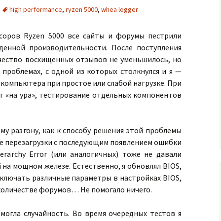
high performance
,
ryzen 5000
,
whea logger
соров Ryzen 5000 все сайты и форумы пестрили
денной производительности. После поступления
чество восхищенных отзывов не уменьшилось, но
проблемах, с одной из которых столкнулся и я —
компьютера при простое или слабой нагрузке. При
ят «на ура», тестирование отдельных компонентов
ому разгону, как к способу решения этой проблемы
ые перезагрузки с последующим появлением ошибки
erarchy Error (или аналогичных) тоже не давали
на мощном железе. Естественно, я обновлял BIOS,
ключать различные параметры в настройках BIOS,
количестве форумов… Не помогало ничего.
огла случайность. Во время очередных тестов я