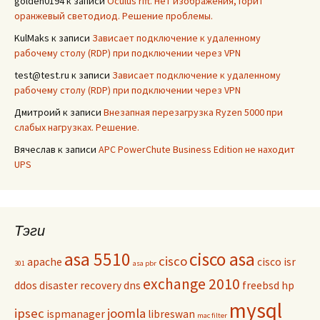
golden0194
к записи
Oculus rift. Нет изображения, горит
оранжевый светодиод. Решение проблемы.
KulMaks
к записи
Зависает подключение к удаленному
рабочему столу (RDP) при подключении через VPN
test@test.ru
к записи
Зависает подключение к удаленному
рабочему столу (RDP) при подключении через VPN
Дмитроий
к записи
Внезапная перезагрузка Ryzen 5000 при
слабых нагрузках. Решение.
Вячеслав
к записи
APC PowerChute Business Edition не находит
UPS
Тэги
asa 5510
cisco asa
cisco
apache
cisco isr
301
asa pbr
exchange 2010
ddos
disaster recovery
dns
freebsd
hp
mysql
ipsec
joomla
ispmanager
libreswan
mac filter