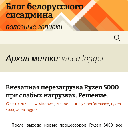
Перейти
Блог белорусского
к
сисадмина
содержимому
полезные записки
Найти:
Архив метки: whea logger
Внезапная перезагрузка Ryzen 5000
при слабых нагрузках. Решение.
09.03.2021
Windows
,
Разное
high performance
,
ryzen
5000
,
whea logger
После выхода новых процессоров Ryzen 5000 все